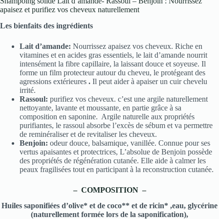
Shampoing solide Lait d’amande- Rassoul – Benjoin : Nourrissez
apaisez et purifiez vos cheveux naturellement
Les bienfaits des ingrédients
Lait d’amande:
Nourrissez apaisez vos cheveux. Riche en
vitamines et en acides gras essentiels, le lait d’amande nourrit
intensément la fibre capillaire, la laissant douce et soyeuse. Il
forme un film protecteur autour du cheveu, le protégeant des
agressions extérieures
.
Il peut aider à apaiser un cuir chevelu
irrité.
Rassoul:
purifiez vos cheveux. c’est une argile naturellement
nettoyante, lavante et moussante, en partie grâce à sa
composition en saponine. Argile naturelle aux propriétés
purifiantes, le rassoul absorbe l’excès de sébum et va permettre
de reminéraliser et de revitaliser les cheveux.
Benjoin:
odeur douce, balsamique, vanillée. Connue pour ses
vertus apaisantes et protectrices, L’absolue de Benjoin possède
des propriétés de régénération cutanée. Elle aide à calmer les
peaux fragilisées tout en participant à la reconstruction cutanée.
– COMPOSITION –
Huiles saponifiées d’olive* et de coco** et de ricin* ,eau, glycérine
(naturellement formée lors de la saponification),