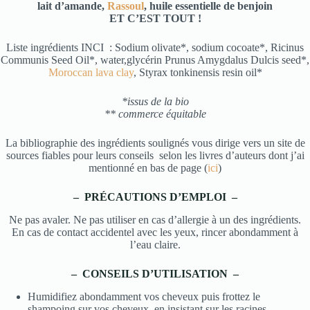
lait d’amande,
Rassoul
, huile essentielle de benjoin
ET C’EST TOUT !
Liste ingrédients INCI : Sodium olivate*, sodium cocoate*, Ricinus
Communis Seed Oil*, water,glycérin Prunus Amygdalus Dulcis seed*,
Moroccan lava clay
, Styrax tonkinensis resin oil*
*issus de la bio
** commerce équitable
La bibliographie des ingrédients soulignés vous dirige vers un site de
sources fiables pour leurs conseils selon les livres d’auteurs dont j’ai
mentionné en bas de page (
ici
)
– PRÉCAUTIONS D’EMPLOI –
Ne pas avaler. Ne pas utiliser en cas d’allergie à un des ingrédients.
En cas de contact accidentel avec les yeux, rincer abondamment à
l’eau claire.
– CONSEILS D’UTILISATION –
Humidifiez abondamment vos cheveux puis frottez le
shampoing sur vos cheveux, en insistant sur les racines.