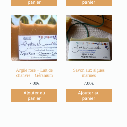
panier
panier
Argile rose – Lait de
Savon aux algues
chanvre – Géranium
marines
7.00
€
7.00
€
Ajouter au
Ajouter au
panier
panier