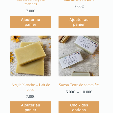
marines
7.00
€
7.00
€
Ajouter au
Ajouter au
panier
panier
Argile blanche – Lait de
Savon Terre de sommière
coco
5.00
€
–
10.00
€
7.00
€
Ajouter au
Choix des
panier
options