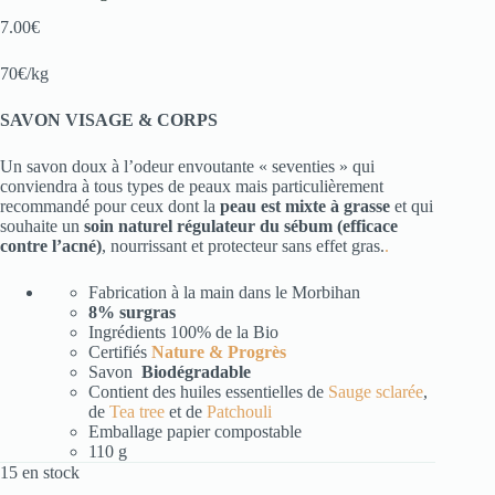
7.00
€
70€/kg
SAVON VISAGE & CORPS
Un savon doux à l’odeur envoutante « seventies » qui
conviendra à tous types de peaux mais particulièrement
recommandé pour ceux dont la
peau est mixte à grasse
et qui
souhaite un
soin naturel régulateur du sébum (efficace
contre l’acné)
, nourrissant et protecteur sans effet gras.
.
Fabrication à la main dans le Morbihan
8% surgras
Ingrédients 100% de la Bio
Certifiés
Nature & Progrès
Savon
Biodégradable
Contient des huiles essentielles de
Sauge sclarée
,
de
Tea tree
et de
Patchouli
Emballage papier compostable
110 g
15 en stock