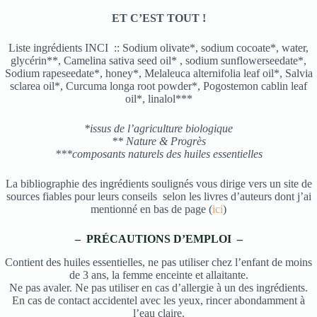
ET C’EST TOUT !
Liste ingrédients INCI :: Sodium olivate*, sodium cocoate*, water,
glycérin**, Camelina sativa seed oil* , sodium sunflowerseedate*,
Sodium rapeseedate*, honey*, Melaleuca alternifolia leaf oil*, Salvia
sclarea oil*, Curcuma longa root powder*, Pogostemon cablin leaf
oil*, linalol***
*issus de l’agriculture biologique
** Nature & Progrès
***composants naturels des huiles essentielles
La bibliographie des ingrédients soulignés vous dirige vers un site de
sources fiables pour leurs conseils selon les livres d’auteurs dont j’ai
mentionné en bas de page (
ici
)
– PRÉCAUTIONS D’EMPLOI –
Contient des huiles essentielles, ne pas utiliser chez l’enfant de moins
de 3 ans, la femme enceinte et allaitante.
Ne pas avaler. Ne pas utiliser en cas d’allergie à un des ingrédients.
En cas de contact accidentel avec les yeux, rincer abondamment à
l’eau claire.