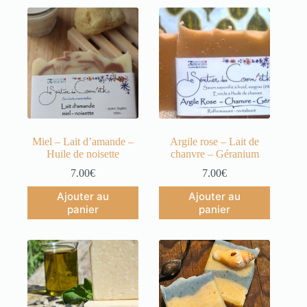
Miel – Lait d’amande –
Argile rose – Lait de
Huile de noisette
chanvre – Géranium
7.00
€
7.00
€
Ajouter au
Ajouter au
panier
panier