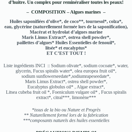
d’huitre. Un complex pour reminéraliser toutes les peaux!
– COMPOSITION – Algues marines –
Huiles saponifiées d’olive*, de coco**, tournesol*, colza*,
eau, glycérine (naturellement formée lors de la saponification),
Macérat et hydrolat d’algues marine
Maris Limus Extract*, ostrea shell powder*,
paillettes d’algues* Huiles Essentielles de fenouil*,
litsée* et eucalyptus*
ET C’EST TOUT !
Liste ingrédients INCI :: Sodium olivate*, sodium cocoate*, water,
glycerin, Fucus spiralis water*, olea europea fruit oil*,
sodium sunflowerseedate*,sodiumrapeseedate*,
Maris Limus Extract*, ostrea shell powder*,
Eucalyptus globulus oil* , Algae extract*,
Litsea cubeba fruit oil *, Foeniculum vulgare oil* , Fucus spiralis
extract*, citral***, limonène***
*issus de la bio ou Nature et Progrès
** Naturellement formé lors de la fabrication
***composants naturels des huiles essentielles