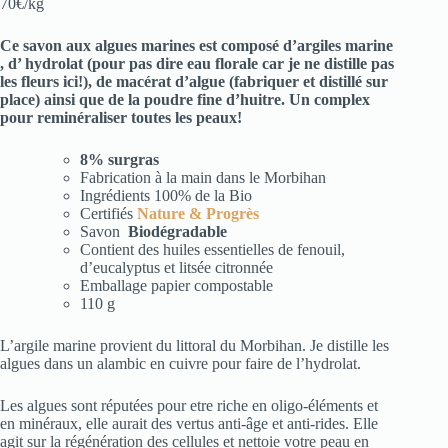
70€/kg
Ce savon aux algues marines est composé d’argiles marine
, d’ hydrolat (pour pas dire eau florale car je ne distille pas
les fleurs ici!), de macérat d’algue (fabriquer et distillé sur
place) ainsi que de la poudre fine d’huitre. Un complex
pour reminéraliser toutes les peaux!
8% surgras
Fabrication à la main dans le Morbihan
Ingrédients 100% de la Bio
Certifiés
Nature & Progrès
Savon
Biodégradable
Contient des huiles essentielles de fenouil,
d’eucalyptus et litsée citronnée
Emballage papier compostable
110 g
L’argile marine provient du littoral du Morbihan. Je distille les
algues dans un alambic en cuivre pour faire de l’hydrolat.
Les algues sont réputées pour etre riche en oligo-éléments et
en minéraux, elle aurait des vertus anti-âge et anti-rides. Elle
agit sur la régénération des cellules et nettoie votre peau en