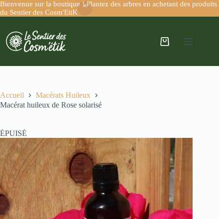
Bienvenue sur la boutique ! Plantez des arbres en achetant des produits
du Sentier des Cosm'EtiK
Accueil
Macérats Huileux
Macérat huileux de Rose solarisé
ÉPUISÉ