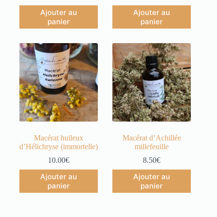
Ajouter au
Ajouter au
panier
panier
Macérat huileux
Macérat d’Achillée
d’Hélichryse (immortelle)
millefeuille
10.00
€
8.50
€
Ajouter au
Ajouter au
panier
panier