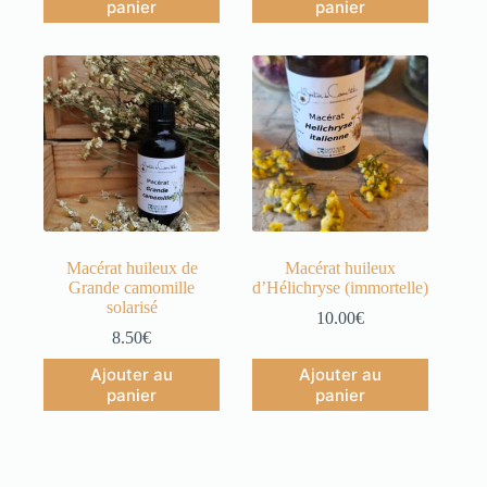
panier
panier
Macérat huileux de
Macérat huileux
Grande camomille
d’Hélichryse (immortelle)
solarisé
10.00
€
8.50
€
Ajouter au
Ajouter au
panier
panier