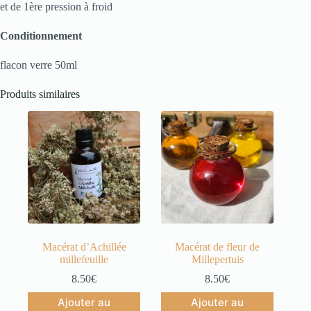
et de 1ère pression à froid
Conditionnement
flacon verre 50ml
Produits similaires
Macérat d’Achillée
Macérat de fleur de
millefeuille
Millepertuis
8.50
€
8.50
€
Ajouter au
Ajouter au