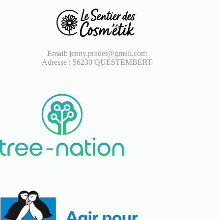
Email: jenny.pradet@gmail.com
Adresse : 56230 QUESTEMBERT