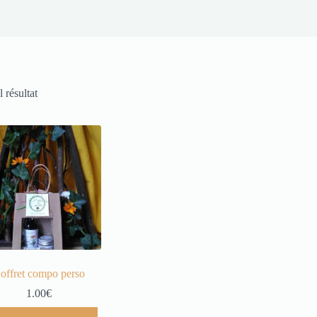
l résultat
offret compo perso
1.00
€