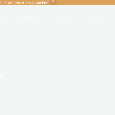
oduits du Sentier des Cosm'EtiK
il
Mes Produits
À propos
Contact
ie