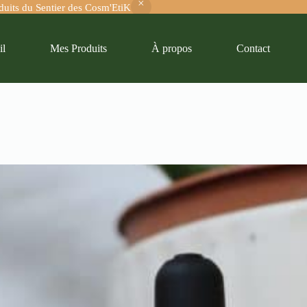
oduits du Sentier des Cosm'EtiK
il
Mes Produits
À propos
Contact