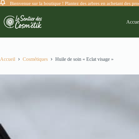
Bienvenue sur la boutique ! Plantez des arbres en achetant des pr
Accue
Accueil
Cosmétiques
Huile de soin « Eclat visage »